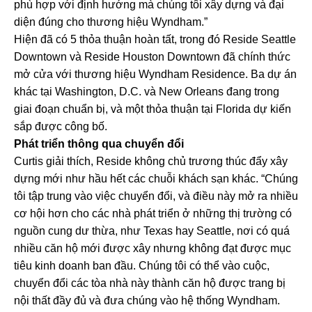
phù hợp với định hướng mà chúng tôi xây dựng và đại
diện đúng cho thương hiệu Wyndham.”
Hiện đã có 5 thỏa thuận hoàn tất, trong đó Reside Seattle
Downtown và Reside Houston Downtown đã chính thức
mở cửa với thương hiệu Wyndham Residence. Ba dự án
khác tại Washington, D.C. và New Orleans đang trong
giai đoạn chuẩn bị, và một thỏa thuận tại Florida dự kiến
sắp được công bố.
Phát triển thông qua chuyển đổi
Curtis giải thích, Reside không chủ trương thúc đẩy xây
dựng mới như hầu hết các chuỗi khách sạn khác. “Chúng
tôi tập trung vào việc chuyển đổi, và điều này mở ra nhiều
cơ hội hơn cho các nhà phát triển ở những thị trường có
nguồn cung dư thừa, như Texas hay Seattle, nơi có quá
nhiều căn hộ mới được xây nhưng không đạt được mục
tiêu kinh doanh ban đầu. Chúng tôi có thể vào cuộc,
chuyển đổi các tòa nhà này thành căn hộ được trang bị
nội thất đầy đủ và đưa chúng vào hệ thống Wyndham.