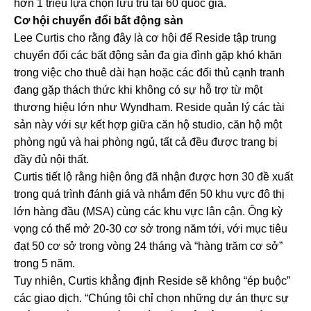
hơn 1 triệu lựa chọn lưu trú tại 60 quốc gia.
Cơ hội chuyển đổi bất động sản
Lee Curtis cho rằng đây là cơ hội để Reside tập trung
chuyển đổi các bất động sản đa gia đình gặp khó khăn
trong việc cho thuê dài hạn hoặc các đối thủ cạnh tranh
đang gặp thách thức khi không có sự hỗ trợ từ một
thương hiệu lớn như Wyndham. Reside quản lý các tài
sản này với sự kết hợp giữa căn hộ studio, căn hộ một
phòng ngủ và hai phòng ngủ, tất cả đều được trang bị
đầy đủ nội thất.
Curtis tiết lộ rằng hiện ông đã nhận được hơn 30 đề xuất
trong quá trình đánh giá và nhắm đến 50 khu vực đô thị
lớn hàng đầu (MSA) cùng các khu vực lân cận. Ông kỳ
vọng có thể mở 20-30 cơ sở trong năm tới, với mục tiêu
đạt 50 cơ sở trong vòng 24 tháng và “hàng trăm cơ sở”
trong 5 năm.
Tuy nhiên, Curtis khẳng định Reside sẽ không “ép buộc”
các giao dịch. “Chúng tôi chỉ chọn những dự án thực sự