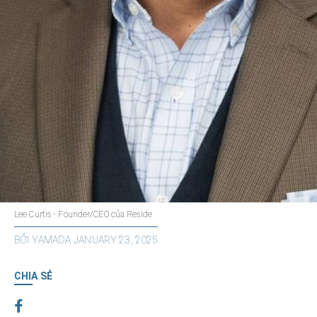
Lee Curtis - Founder/CEO của Reside
BỞI
YAMADA
JANUARY 23, 2025
CHIA SẺ