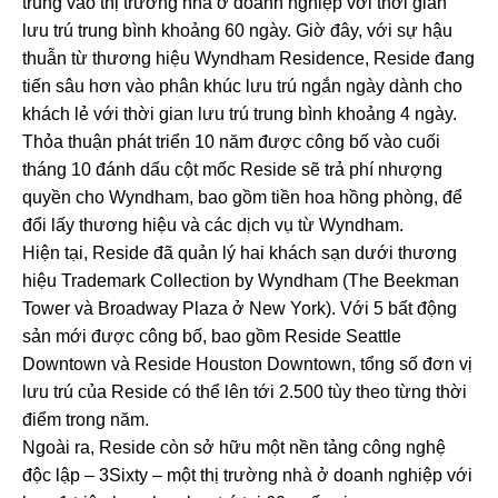
trung vào thị trường nhà ở doanh nghiệp với thời gian
lưu trú trung bình khoảng 60 ngày. Giờ đây, với sự hậu
thuẫn từ thương hiệu Wyndham Residence, Reside đang
tiến sâu hơn vào phân khúc lưu trú ngắn ngày dành cho
khách lẻ với thời gian lưu trú trung bình khoảng 4 ngày.
Thỏa thuận phát triển 10 năm được công bố vào cuối
tháng 10 đánh dấu cột mốc Reside sẽ trả phí nhượng
quyền cho Wyndham, bao gồm tiền hoa hồng phòng, để
đổi lấy thương hiệu và các dịch vụ từ Wyndham.
Hiện tại, Reside đã quản lý hai khách sạn dưới thương
hiệu Trademark Collection by Wyndham (The Beekman
Tower và Broadway Plaza ở New York). Với 5 bất động
sản mới được công bố, bao gồm Reside Seattle
Downtown và Reside Houston Downtown, tổng số đơn vị
lưu trú của Reside có thể lên tới 2.500 tùy theo từng thời
điểm trong năm.
Ngoài ra, Reside còn sở hữu một nền tảng công nghệ
độc lập – 3Sixty – một thị trường nhà ở doanh nghiệp với